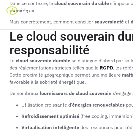
Dans ce contexte, le
cloud souverain durable
s’impose c
numérique
.
Solutions
Recru
Mais concrètement, comment concilier
souveraineté
et
d
Le cloud souverain dur
responsabilité
Le
cloud souverain durable
se distingue d’abord par sa l
des réglementations strictes telles que le
RGPD
, les réfé
Cette proximité géographique permet une meilleure
maît
favorable à la sobriété énergétique.
De nombreux
fournisseurs de cloud souverain
s’engagen
Utilisation croissante d’
énergies renouvelables
pou
Refroidissement optimisé
(free cooling, immersion
Virtualisation intelligente
des ressources pour rédui