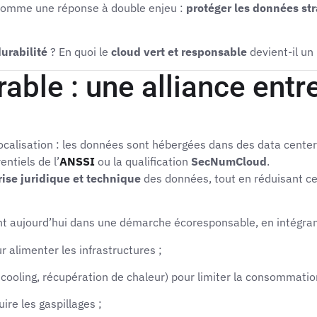
omme une réponse à double enjeu :
protéger les données st
tement
Actualités
Groupe Tenexa
urabilité
? En quoi le
cloud vert et responsable
devient-il un 
able : une alliance ent
ocalisation : les données sont hébergées dans des data centers
rentiels de l’
ANSSI
ou la qualification
SecNumCloud
.
rise juridique et technique
des données, tout en réduisant cer
t aujourd’hui dans une démarche écoresponsable, en intégrant
r alimenter les infrastructures ;
 cooling, récupération de chaleur) pour limiter la consommatio
re les gaspillages ;