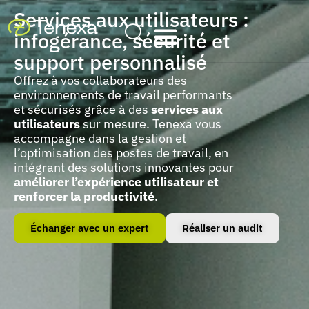
Services aux utilisateurs :
infogérance, sécurité et
support personnalisé
Offrez à vos collaborateurs des
environnements de travail performants
et sécurisés grâce à des
services aux
utilisateurs
sur mesure. Tenexa vous
accompagne dans la gestion et
l’optimisation des postes de travail, en
intégrant des solutions innovantes pour
améliorer l’expérience utilisateur et
renforcer la productivité
.
Échanger avec un expert
Réaliser un audit