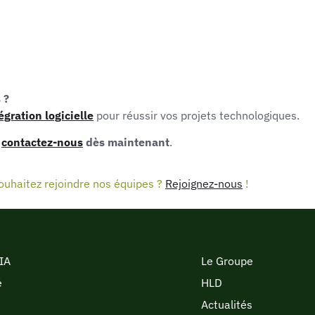
 ?
égration logicielle
pour réussir vos projets technologiques.
,
contactez-nous
dès maintenant
.
ouhaitez rejoindre nos équipes ?
Rejoignez-nous
!
 IA
Le Groupe
é
HLD
Actualités