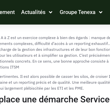
tement
Actualités
Groupe Tenexa
e A à Z est un exercice complexe à bien des égards : manque de 
ents complexes, difficulté d’accès à un reporting exhaustif…
harge de la gestion des infrastructures et de leur bon fonctio
our les utilisateurs et à simplifier sa gestion.
C’est précisémen
ionnels concrets. En ce sens, une bonne approche consiste à 
utions ITSM
ertinentes. Il est alors possible de casser les silos, de crois
aine et un reporting précis et de qualité. Une meilleure quali
i largement plébiscitée par les ETI et les PME.
place une démarche Servic