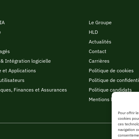
 IA
Le Groupe
é
HLD
Actualités
agés
Contact
& Intégration logicielle
Carrières
e et Applications
Politique de cookies
utilisateurs
Politique de confidenti
nques, Finances et Assurances
Politique candidats
Mentions légales
Pour offrir 
cookies pour
ces technolo
navigation ou
consentement