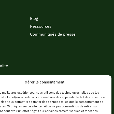
Blog
Ressources
Communiqués de presse
alité
Gérer le consentement
les meilleures expériences, nous utilisons des technologies telles que les
 stocker et/ou accéder aux informations des appareils. Le fait de consentir à
gies nous permettra de traiter des données telles que le comportement de
 les ID uniques sur ce site. Le fait de ne pas consentir ou de retirer son
 peut avoir un effet négatif sur certaines caractéristiques et fonctions.