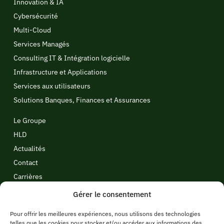
Innovation & IA
Cybersécurité
Multi-Cloud
Services Managés
Consulting IT & Intégration logicielle
Infrastructure et Applications
Services aux utilisateurs
Solutions Banques, Finances et Assurances
Le Groupe
HLD
Actualités
Contact
Carrières
Politique de cookies
Gérer le consentement
Politique de confidentialité
Pour offrir les meilleures expériences, nous utilisons des technologies
Politique candidats
telles que les cookies pour stocker et/ou accéder aux informations des