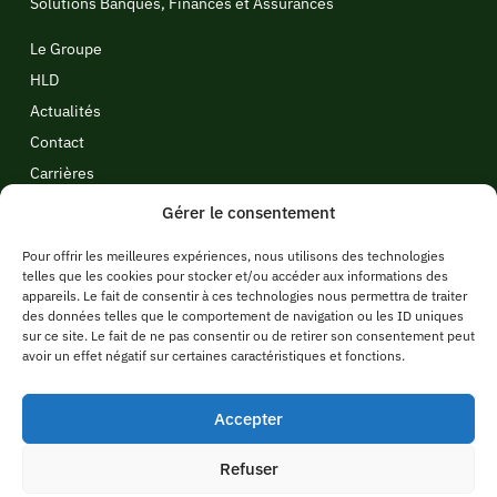
Solutions Banques, Finances et Assurances
Le Groupe
HLD
Actualités
Contact
Carrières
Politique de cookies
Gérer le consentement
Politique de confidentialité
Pour offrir les meilleures expériences, nous utilisons des technologies
Politique candidats
telles que les cookies pour stocker et/ou accéder aux informations des
appareils. Le fait de consentir à ces technologies nous permettra de traiter
Mentions légales
des données telles que le comportement de navigation ou les ID uniques
sur ce site. Le fait de ne pas consentir ou de retirer son consentement peut
Blog
avoir un effet négatif sur certaines caractéristiques et fonctions.
Ressources
Communiqués de presse
Accepter
Refuser