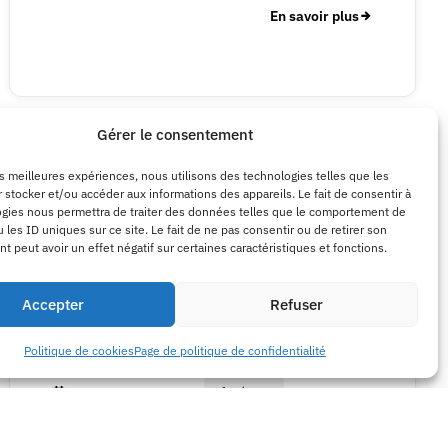
En savoir plus
Gérer le consentement
les meilleures expériences, nous utilisons des technologies telles que les
 stocker et/ou accéder aux informations des appareils. Le fait de consentir à
gies nous permettra de traiter des données telles que le comportement de
 les ID uniques sur ce site. Le fait de ne pas consentir ou de retirer son
 peut avoir un effet négatif sur certaines caractéristiques et fonctions.
Accepter
Refuser
Politique de cookies
Page de politique de confidentialité
16/10/2025
Infogérance
Comment externaliser la gestion de vos