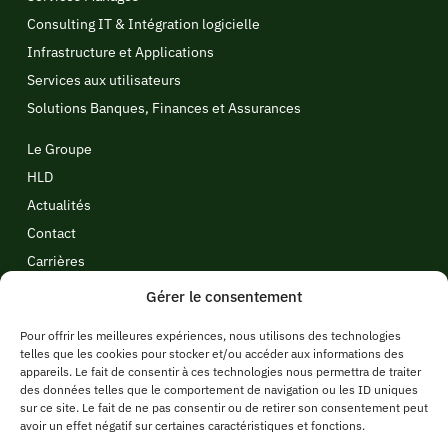
Consulting IT & Intégration logicielle
Infrastructure et Applications
Services aux utilisateurs
Solutions Banques, Finances et Assurances
Le Groupe
HLD
Actualités
Contact
Carrières
Politique de cookies
Gérer le consentement
Politique de confidentialité
Pour offrir les meilleures expériences, nous utilisons des technologies
Politique candidats
telles que les cookies pour stocker et/ou accéder aux informations des
Mentions légales
appareils. Le fait de consentir à ces technologies nous permettra de traiter
des données telles que le comportement de navigation ou les ID uniques
sur ce site. Le fait de ne pas consentir ou de retirer son consentement peut
Blog
avoir un effet négatif sur certaines caractéristiques et fonctions.
Ressources